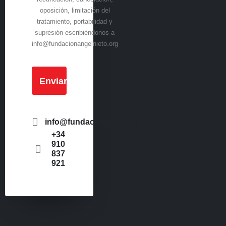
oposición, limitación del
tratamiento, portabilidad y
supresión escribiéndonos a
info@fundacionangelnieto.org
info@fundacionangelnieto.org
+34
910
837
921