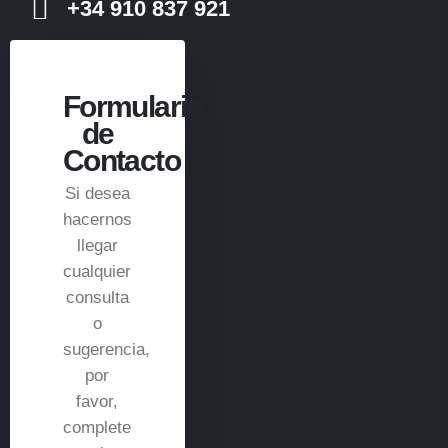
+34 910 837 921
Formulario
de
Contacto
Si desea
hacernos
llegar
cualquier
consulta
o
sugerencia,
por
favor,
complete