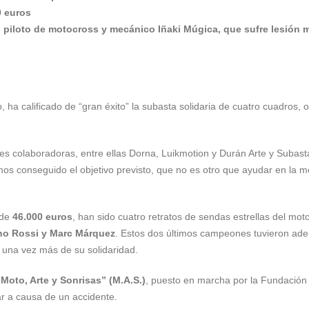
0 euros
 piloto
de motocross y mecánico Iñaki Múgica, que sufre lesión 
, ha calificado de “gran éxito” la subasta solidaria de cuatro cuadros,
ades colaboradoras, entre ellas Dorna, Luikmotion y Durán Arte y Subas
mos conseguido el objetivo previsto, que no es otro que ayudar en la m
 de
46.000 euros
, han sido cuatro retratos de sendas estrellas del m
ino Rossi y Marc Márquez
. Estos dos últimos campeones tuvieron ade
a una vez más de su solidaridad.
“Moto, Arte y Sonrisas” (M.A.S.)
, puesto en marcha por la Fundación 
r a causa de un accidente.